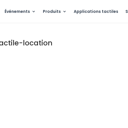
Événements
Produits
Applications tactiles
S
actile-location