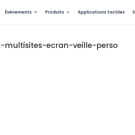
Événements
Produits
Applications tactiles
S
k-multisites-ecran-veille-perso